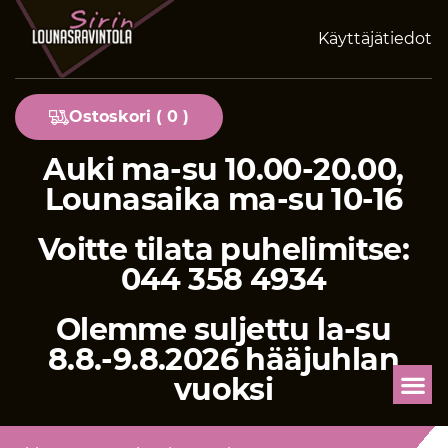
Käyttäjätiedot
Ostoskori (
0
)
Auki ma-su 10.00-20.00,
Lounasaika ma-su 10-16
Voitte tilata puhelimitse:
044 358 4934
Olemme suljettu la-su
8.8.-9.8.2026 hääjuhlan
vuoksi