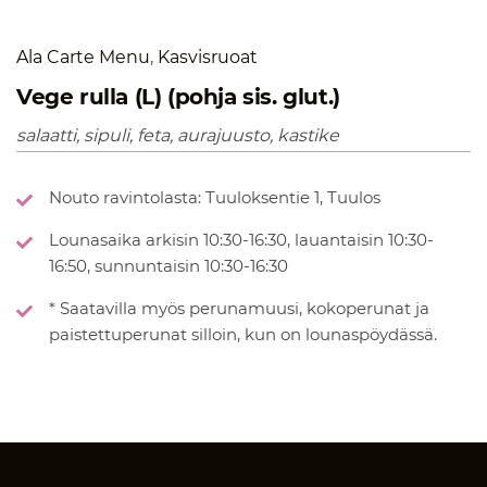
Ala Carte Menu
,
Kasvisruoat
Vege rulla (L) (pohja sis. glut.)
salaatti, sipuli, feta, aurajuusto, kastike
Nouto ravintolasta: Tuuloksentie 1, Tuulos
Lounasaika arkisin 10:30-16:30, lauantaisin 10:30-
16:50, sunnuntaisin 10:30-16:30
* Saatavilla myös perunamuusi, kokoperunat ja
paistettuperunat silloin, kun on lounaspöydässä.