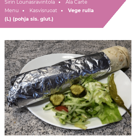
Sirin Lounasravintola
Ala Carte
Menu
Kasvisruoat
Vege rulla
(L) (pohja sis. glut.)