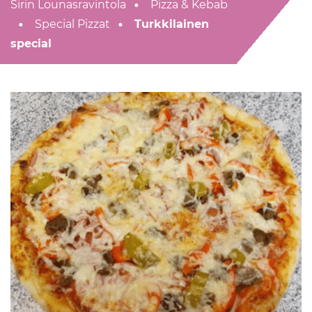
Sirin Lounasravintola
Pizza & Kebab
Special Pizzat
Turkkilainen
special