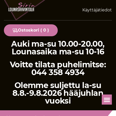
Käyttäjätiedot
Ostoskori (
0
)
Auki ma-su 10.00-20.00,
Lounasaika ma-su 10-16
Voitte tilata puhelimitse:
044 358 4934
Olemme suljettu la-su
8.8.-9.8.2026 hääjuhlan
vuoksi