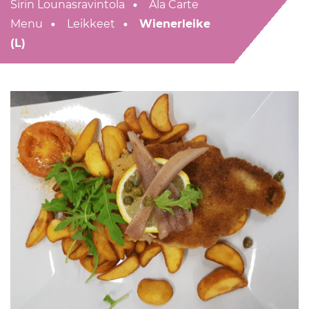
Sirin Lounasravintola
Ala Carte
Menu
Leikkeet
Wienerleike
(L)