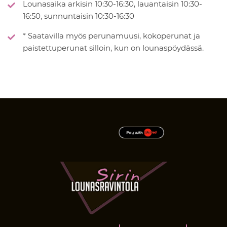
Lounasaika arkisin 10:30-16:30, lauantaisin 10:30-
16:50, sunnuntaisin 10:30-16:30
* Saatavilla myös perunamuusi, kokoperunat ja
paistettuperunat silloin, kun on lounaspöydässä.