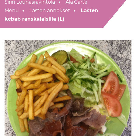
Sirin Lounasravintola
Ala Carte
Menu
Lasten annokset
Lasten
kebab ranskalaisilla (L)