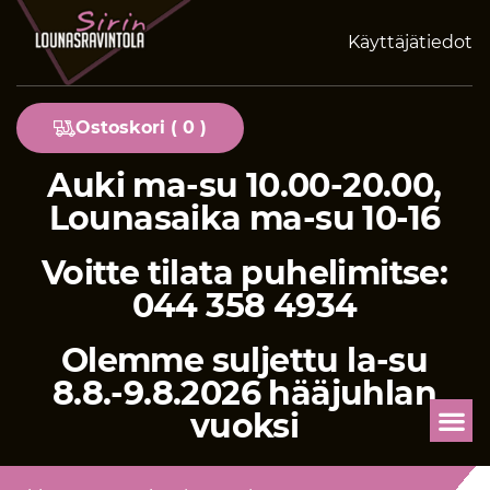
Käyttäjätiedot
Ostoskori (
0
)
Auki ma-su 10.00-20.00,
Lounasaika ma-su 10-16
Voitte tilata puhelimitse:
044 358 4934
Olemme suljettu la-su
8.8.-9.8.2026 hääjuhlan
vuoksi