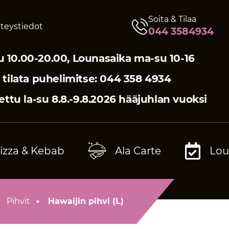
Soita & Tilaa
teystiedot
044 3584934
 10.00-20.00, Lounasaika ma-su 10-16
 tilata puhelimitse: 044 358 4934
ttu la-su 8.8.-9.8.2026 hääjuhlan vuoksi
izza & Kebab
Ala Carte
Lou
Pihvit
Hawaijin pihvi (L)