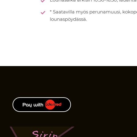
* Saatavilla myös perunamuusi, kokope
lounaspöydässä.