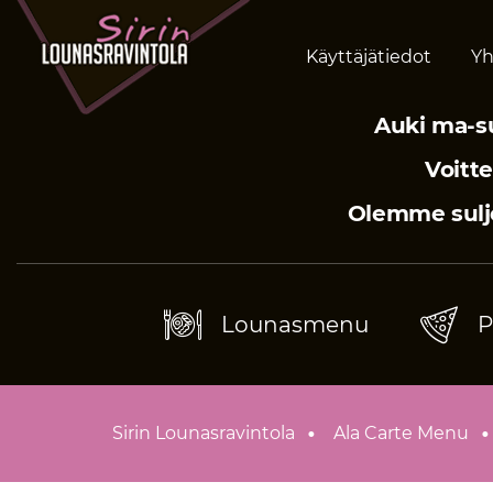
Käyttäjätiedot
Yh
Auki ma-su
Voitte
Olemme sulje
Lounasmenu
P
Sirin Lounasravintola
Ala Carte Menu