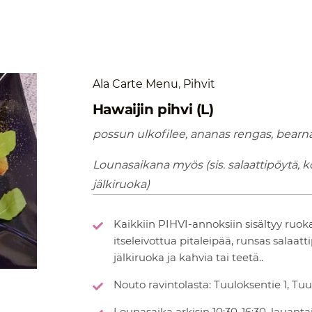
Ala Carte Menu
,
Pihvit
Hawaijin pihvi (L)
possun ulkofilee, ananas rengas, bearna
Lounasaikana myös (sis. salaattipöytä, ko
jälkiruoka)
Kaikkiin PIHVI-annoksiin sisältyy ruoka
itseleivottua pitaleipää, runsas salaat
jälkiruoka ja kahvia tai teetä..
Nouto ravintolasta: Tuuloksentie 1, Tuu
Lounasaika arkisin 10:30-16:30, lauantai