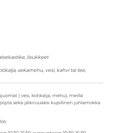
isekastike, lisukkeet
tikalja, sekamehu, vesi, kahvi tai tee,
juomat ( vesi, kotikalja, mehu), meillä
tipöytä sekä jälkiruuaksi kupillinen juhlamokka
los
sin 10:30-16:50, sunnuntaisin 10:30-16:30