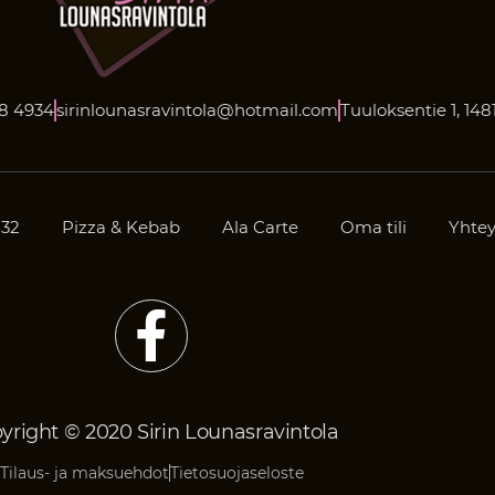
58 4934
sirinlounasravintola@hotmail.com
Tuuloksentie 1, 148
32
Pizza & Kebab
Ala Carte
Oma tili
Yhtey
yright © 2020 Sirin Lounasravintola
Tilaus- ja maksuehdot
Tietosuojaseloste