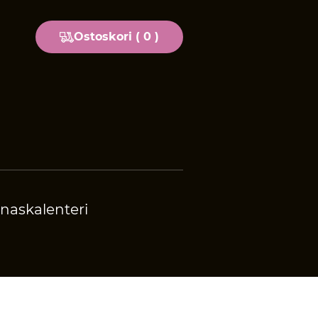
Ostoskori (
0
)
naskalenteri